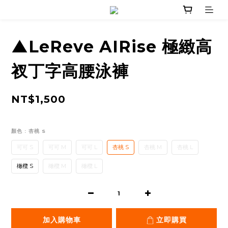
▲LeReve AIRise 極緻高
衩丁字高腰泳褲
NT$1,500
顏色
: 杏桃 S
可可 S
可可 M
可可 L
杏桃 S
杏桃 M
杏桃 L
橄欖 S
橄欖 M
橄欖 L
加入購物車
立即購買