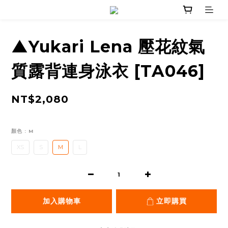
▲Yukari Lena 壓花紋氣
質露背連身泳衣 [TA046]
NT$2,080
顏色
: M
XS
S
M
L
加入購物車
立即購買