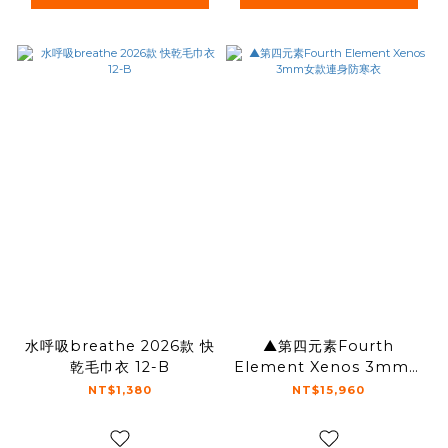
水呼吸breathe 2026款 快
▲第四元素Fourth
乾毛巾衣 12-B
Element Xenos 3mm女
款連身防寒衣
NT$1,380
NT$15,960