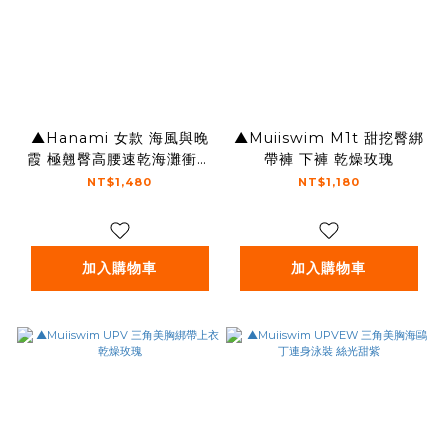
▲Hanami 女款 海風與晚
▲Muiiswim M1t 甜挖臀綁
霞 極翹臀高腰速乾海灘衝浪
帶褲 下褲 乾燥玫瑰
褲
NT$1,480
NT$1,180
加入購物車
加入購物車