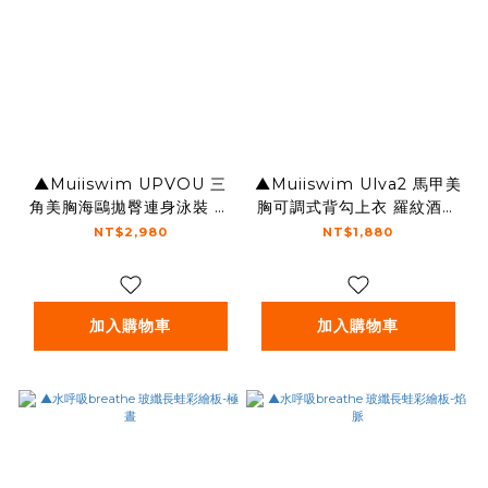
▲Muiiswim UPVOU 三
▲Muiiswim Ulva2 馬甲美
角美胸海鷗拋臀連身泳裝 魅
胸可調式背勾上衣 羅紋酒紅
惑素黑
棕
NT$2,980
NT$1,880
加入購物車
加入購物車