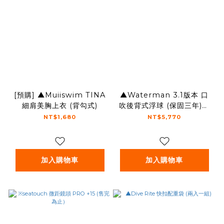
[預購] ▲Muiiswim TINA
▲Waterman 3.1版本 口
細肩美胸上衣 (背勾式)
吹後背式浮球 (保固三年)🔺
9月到貨🔺
NT$1,680
NT$5,770
加入購物車
加入購物車