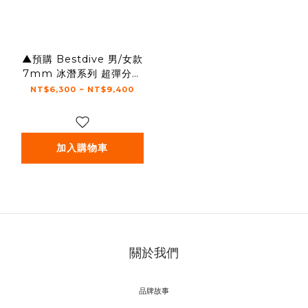
▲預購 Bestdive 男/女款
7mm 冰潛系列 超彈分體
衣-內OPEN CELL 2026
NT$6,300 ~ NT$9,400
加入購物車
關於我們
品牌故事