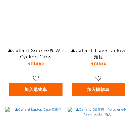
▲Gallant Solotex® WR
▲Gallant Travel pillow
Cycling Caps
頸枕
NT$880
NT$580
加入購物車
加入購物車