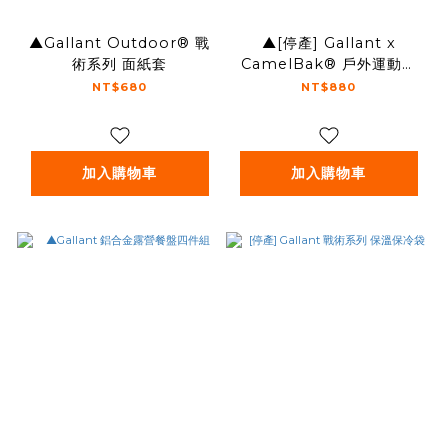
▲Gallant Outdoor®️ 戰
▲[停產] Gallant x
術系列 面紙套
CamelBak® 戶外運動水
瓶 1L
NT$680
NT$880
加入購物車
加入購物車