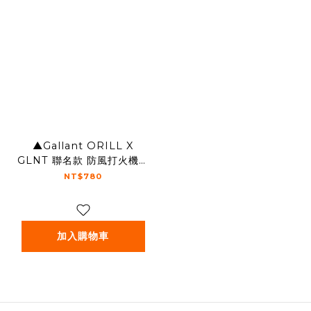
▲Gallant ORILL X
GLNT 聯名款 防風打火機組
(2入)
NT$780
加入購物車