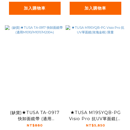
加入購物車
加入購物車
(缺貨)★TUSA TA-0917
★TUSA M19SYQB-PG
快卸面鏡帶 (適用
Visio Pro 抗UV單面鏡(玫
M1010/M1011/M2004)
瑰金框) 限量
NT$880
NT$5,850