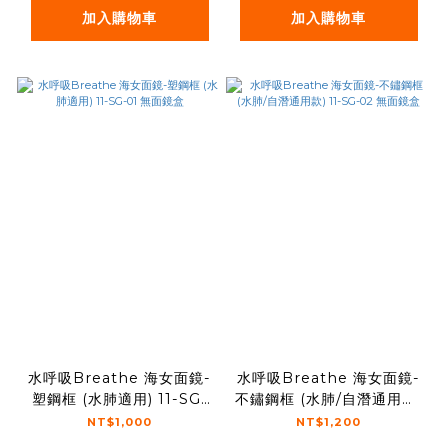
加入購物車
加入購物車
水呼吸Breathe 海女面鏡-
水呼吸Breathe 海女面鏡-
塑鋼框 (水肺適用) 11-SG-
不鏽鋼框 (水肺/自潛通用款)
01 無面鏡盒
11-SG-02 無面鏡盒
NT$1,000
NT$1,200