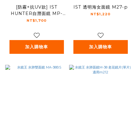
[防霧+抗UV款] IST
IST 透明海女面鏡 M27-p
HUNTER自潛面鏡 MP-
NT$1,220
203BSM/AF
NT$1,700
加入購物車
加入購物車