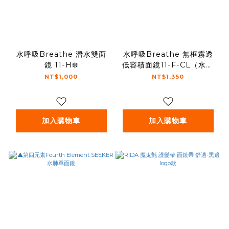
水呼吸Breathe 潛水雙面
水呼吸Breathe 無框霧透
鏡 11-H❄️
低容積面鏡11-F-CL（水肺
自潛兩用）
NT$1,000
NT$1,350
加入購物車
加入購物車