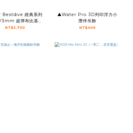
 Bestdive 經典系列
▲Water Pro 3D列印浮力小
/3mm 超彈布比基尼
潛伴吊飾
(拼色)
NT$3,700
NT$400