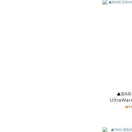
▲BAR
UltraWa
NT