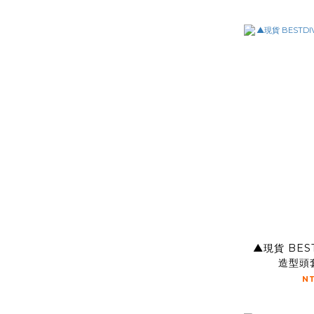
▲現貨 BEST
造型頭套
N