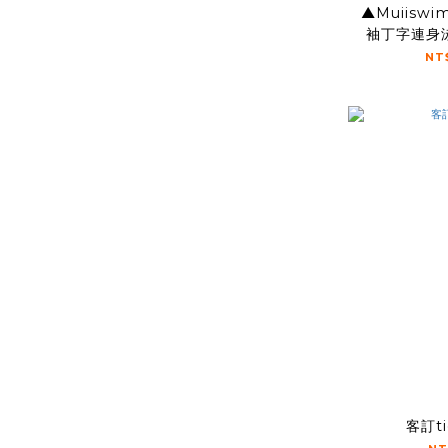
▲Muiiswim Tanya 防
NT
客訂ti