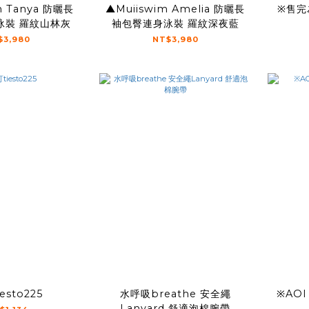
曬長
▲Muiiswim Amelia 防曬長
※售完
袖丁字連身泳裝 羅紋山林灰
袖包臀連身泳裝 羅紋深夜藍
$3,980
NT$3,980
esto225
水呼吸breathe 安全繩
※AOI
Lanyard 舒適泡棉腕帶