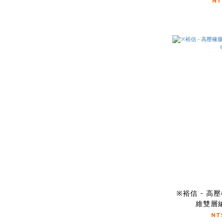
NT
※裕信 - 高
維雙層編
NT