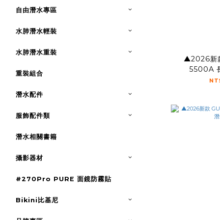
自由潛水專區
水肺潛水輕裝
水肺潛水重裝
▲2026新款
5500A
重裝組合
NT
潛水配件
服飾配件類
潛水相關書籍
攝影器材
#270Pro PURE 面鏡防霧貼
Bikini比基尼