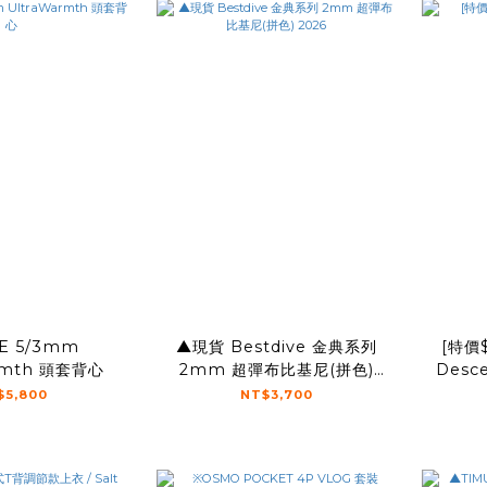
E 5/3mm
▲現貨 Bestdive 金典系列
[特價
rmth 頭套背心
2mm 超彈布比基尼(拼色)
Desc
2026
$5,800
NT$3,700