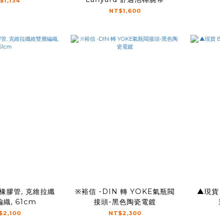
$1,134
NT$1,600
壓橡膠管, 克維拉纖
※裕信 -DIN 轉 YOKE氣瓶閥
▲現貨 
織, 61cm
接頭-黑色陶瓷電鍍
$2,100
NT$2,300