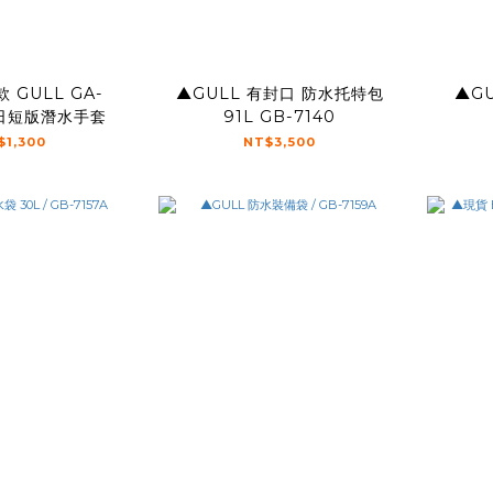
 GULL GA-
▲GULL 有封口 防水托特包
▲G
夏日短版潛水手套
91L GB-7140
$1,300
NT$3,500